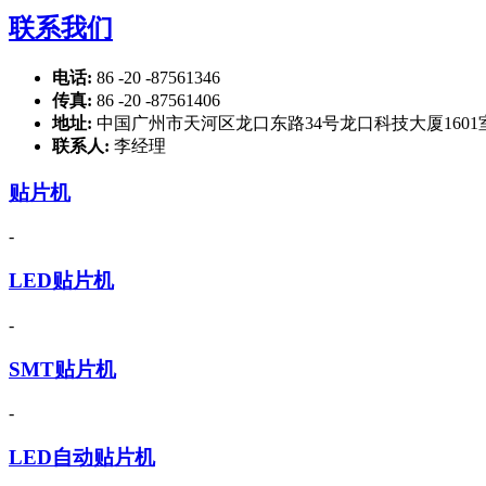
联系我们
电话:
86 -20 -87561346
传真:
86 -20 -87561406
地址:
中国广州市天河区龙口东路34号龙口科技大厦1601
联系人:
李经理
贴片机
-
LED贴片机
-
SMT贴片机
-
LED自动贴片机