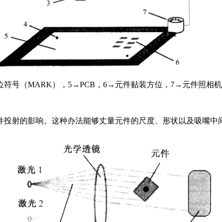
符号（MARK），5→PCB，6→元件贴装方位，7→元件照相机
件投射的影响。这种办法能够丈量元件的尺度、形状以及吸嘴中