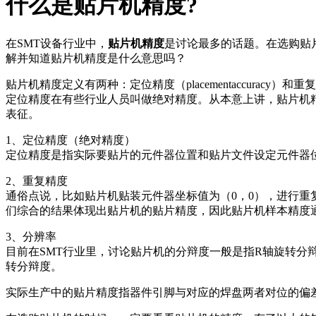
什么是贴片机精度?
在SMT设备行业中，
贴片机精度
是讨论最多的话题。在选购贴
解并知道贴片机精度是什么意思吗？
贴片机精度定义有两种：定位精度（placementaccuracy）和重复精度（
定位精度在有些行业人员叫做绝对精度。从本意上讲，贴片机精度是
表征。
1、定位精度（绝对精度）
定位精度是指实际要贴片的元件器位置和贴片文件设定元件器
2、重复精度
通俗点说，比如贴片机贴装元件器坐标值为（0，0），进行重
们综合的结果体现出贴片机的贴片精度，因此贴片机样本精度
3、分辨率
目前在SMT行业里，讨论贴片机的分辩度一般是指R轴旋转分
转分辩度。
实际生产中的贴片精度指器件引脚与对应的焊盘两者对位的偏