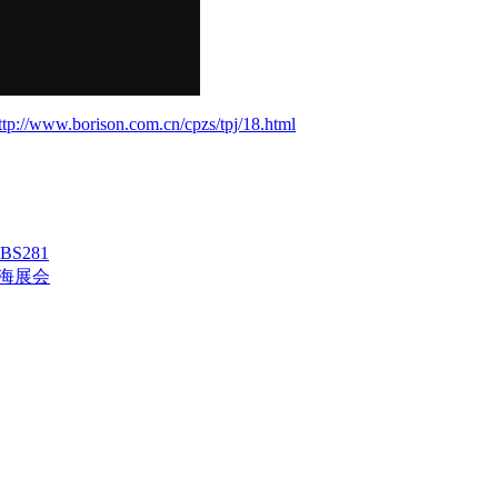
ttp://www.borison.com.cn/cpzs/tpj/18.html
S281
9上海展会