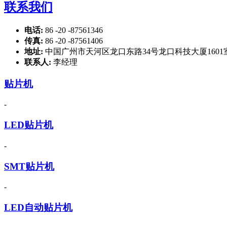
联系我们
电话:
86 -20 -87561346
传真:
86 -20 -87561406
地址:
中国广州市天河区龙口东路34号龙口科技大厦1601
联系人:
李经理
贴片机
-
LED贴片机
-
SMT贴片机
-
LED自动贴片机