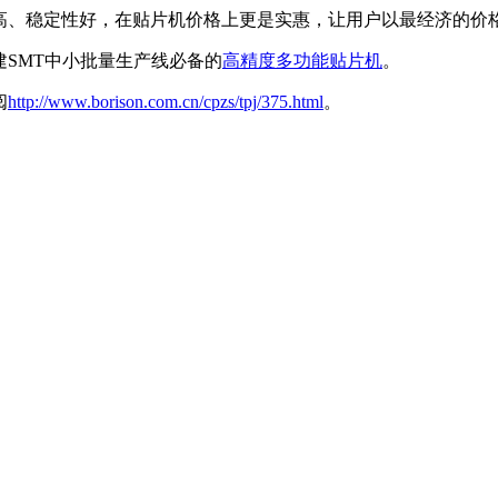
贴装精度高、稳定性好，在贴片机价格上更是实惠，让用户以最经济的
组建SMT中小批量生产线必备的
高精度多功能贴片机
。
阅
http://www.borison.com.cn/cpzs/tpj/375.html
。