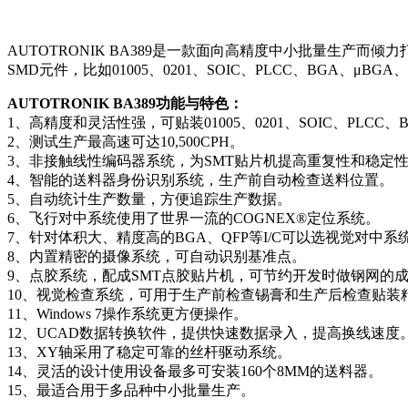
AUTOTRONIK BA389是一款面向高精度中小批量生产而
SMD元件，比如01005、0201、SOIC、PLCC、BGA、μB
AUTOTRONIK BA389功能与特色：
1、高精度和灵活性强，可贴装01005、0201、SOIC、PLCC、B
2、测试生产最高速可达10,500CPH。
3、非接触线性编码器系统，为SMT贴片机提高重复性和稳定
4、智能的送料器身份识别系统，生产前自动检查送料位置。
5、自动统计生产数量，方便追踪生产数据。
6、飞行对中系统使用了世界一流的COGNEX®定位系统。
7、针对体积大、精度高的BGA、QFP等I/C可以选视觉对中系
8、内置精密的摄像系统，可自动识别基准点。
9、点胶系统，配成SMT点胶贴片机，可节约开发时做钢网的
10、视觉检查系统，可用于生产前检查锡膏和生产后检查贴装
11、Windows 7操作系统更方便操作。
12、UCAD数据转换软件，提供快速数据录入，提高换线速度
13、XY轴采用了稳定可靠的丝杆驱动系统。
14、灵活的设计使用设备最多可安装160个8MM的送料器。
15、最适合用于多品种中小批量生产。