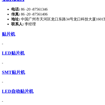
电话:
86 -20 -87561346
传真:
86 -20 -87561406
地址:
中国广州市天河区龙口东路34号龙口科技大厦1601
联系人:
李经理
贴片机
-
LED贴片机
-
SMT贴片机
-
LED自动贴片机
-