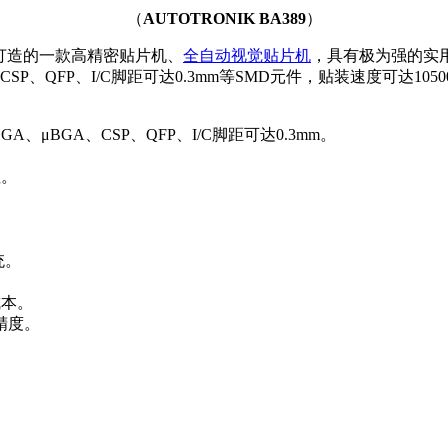
（
AUTOTRONIK BA389
）
倾力打造的一款高精密贴片机、
全自动视觉贴片机
，具有极为强的实
GA、CSP、QFP、I/C脚距可达0.3mm等SMD元件，贴装速度可
GA、μBGA、CSP、QFP、I/C脚距可达0.3mm。
性。
统。
成本。
精度。
。