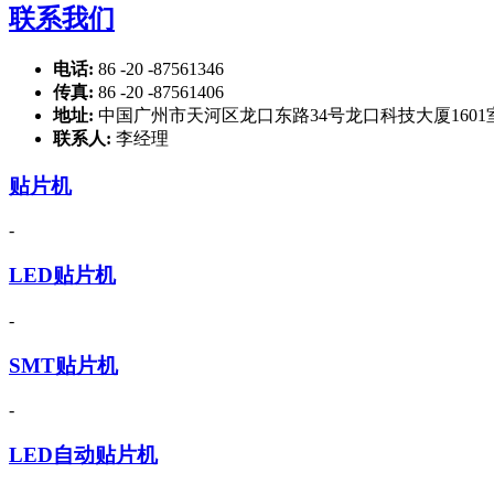
联系我们
电话:
86 -20 -87561346
传真:
86 -20 -87561406
地址:
中国广州市天河区龙口东路34号龙口科技大厦1601
联系人:
李经理
贴片机
-
LED贴片机
-
SMT贴片机
-
LED自动贴片机