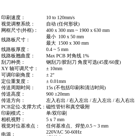
印刷速度：
10 to 120mm/s
视觉调整系统：
自动 (任何形状)
网框尺寸(外框)：
400 x 300 mm ~ 1900 x 630 mm
最小 100 x 50 mm
线路板尺寸：
最大 1500 x 300 mm
线路板厚度：
0.4 ~ 5 mm
线路板翘曲度：
Max PCB 对角线 1%
刮刀种类：
钢刮刀/胶刮刀 角度可选(45度/60度)
XY 轴可调尺寸：
± 10mm
可调印刷角度：
± 2°
定位重复度：
± 0.01mm
传送周期时间：
15s (不包括印刷和清洁时间)
传送高度：
900 ±20mm
传送方向：
左入右出 / 右入左出 / 左入左出 / 右入右出
PCB定位-支撑方式：
磁性管针和真空吸附
印刷模式：
单/双印刷
相机视野：
5 x 7 mm
视觉对位基准点：
任何基准点、焊垫,0.5 ~ 3 mm
220VAC 50-60Hz
电源：