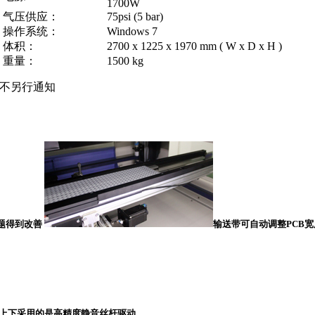
1700W
气压供应：
75psi (5 bar)
操作系统：
Windows 7
体积：
2700 x 1225 x 1970 mm ( W x D x H )
重量：
1500 kg
恕不另行通知
题得到改善
输送带可自动调整PCB宽
上下采用的是高精度静音丝杆驱动