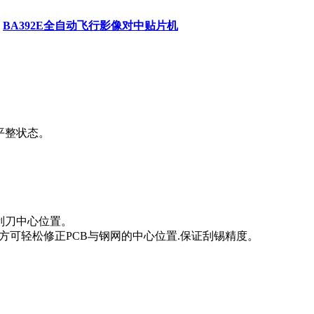
BA392E全自动飞行影像对中贴片机
平整状态。
刮刀中心位置。
点方可轻松修正PCB与钢网的中心位置.保证刮锡精度。