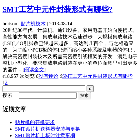
SMT工艺中元件封装形式有哪些?
borison |
贴片机技术
| 2013-08-14
20世纪80年代，计算机、通讯设备、家用电器开始向便携式、
高性能方向发展；集成电路技术迅速进步，大规模集成电路
(LSI)I／O引脚数已经越来越多，高达到几百个，与之相适应
的，为了缩小PCB板的体积进而缩小各种系统及电器的体积，
解决高密度封装技术及所需高密度引线框架的开发，满足电子
整机小型化，要求集成电路封装在更小的单位面积里引出更多
的器件...
[
阅读全文
]
ė
18,957 次浏览
6
没有评论
0
SMT工艺中元件封装形式有哪些
1
2
ő
搜索：
近期文章
贴片机的开机要求
SMT贴片机送料器安装与更换
SMT贴片机上板时注意事项