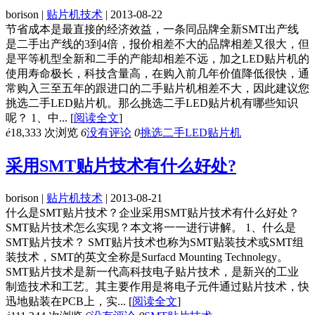
borison |
贴片机技术
| 2013-08-22
节省成本是最直接的经济效益，一条同品牌全新SMT出产线
是二手出产线的3到4倍，报价相差不大的品牌相差又很大，但
是平等机型全新和二手的产能却相差不远，加之LED贴片机的
使用寿命极长，科技含量高，在购入前几年价值降低很快，通
常购入三至五年的跟进口的二手贴片机相差不大，因此建议您
挑选二手LED贴片机。那么挑选二手LED贴片机有哪些知识
呢？ 1、中...
[
阅读全文
]
ė
18,333 次浏览
6
没有评论
0
挑选二手LED贴片机
采用SMT贴片技术有什么好处?
borison |
贴片机技术
| 2013-08-21
什么是SMT贴片技术？企业采用SMT贴片技术有什么好处？
SMT贴片技术怎么实现？本文将一一进行讲解。 1、什么是
SMT贴片技术？ SMT贴片技术也称为SMT贴装技术或SMT组
装技术，SMT的英文全称是Surfacd Mounting Technolegy。
SMT贴片技术是新一代高科技电子贴片技术，是新兴的工业
制造技术和工艺。其主要作用是将电子元件通过贴片技术，快
迅地贴装在PCB上，实...
[
阅读全文
]