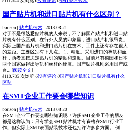
ė
111,344 次浏览
6
没有评论
0
SMT贴片技术
国产贴片机和进口贴片机有什么区别？
borison |
贴片机技术
| 2013-08-21
对于不是很熟悉贴片机的人来说，不了解国产贴片机和进口贴
片机有什么区别。在行外人员的印象里，进口贴片机很昂贵。
实际上国产贴片机和进口贴片机在技术、工件上还有存在很大
的差距。主要区别有下几点。 1、精度。采用进口的导轨和丝
杆，两者直接决定贴片机的精度和速度。目前只有德国和日本
两个国家做得出导轨和丝杆的硬度。国产贴片机则采用国产或
台...
[
阅读全文
]
ė
110,785 次浏览
6
没有评论
0
国产贴片机和进口贴片机有什么
区别
在SMT企业工作要会哪些知识
borison |
贴片机技术
| 2013-08-20
在SMT企业工作要会哪些知识呢？许多SMT企业工作的朋友
都是这样认为：只有学会SMT贴片机才有资格在SMT行业工
作。但实际上SMT表面贴装技术还包括许许多多方面。 例