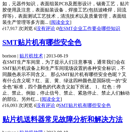
如，元器件知识，表面组装PCB及图形设计，锡膏工艺，贴片
胶使用及注意，表面贴装设备，焊接工艺(包括波峰焊，回流
焊等)，表面测试工艺技术，清洗技术以及质量管理，表面组
装生产管理等多方面...
[
阅读全文
]
ė
17,917 次浏览
6
没有评论
0
在SMT企业工作要会哪些知识
SMT贴片机有哪些安全色
borison |
贴片机技术
| 2013-08-19
在SMT生产车间里，为了提示人们注意事项，通常我们会在
SMT贴片机设备上和生产车间现场设置的各种安全标识，不
同颜色表示不同含义。 那么SMT贴片机有哪些安全色呢？又
有什么含义呢？红、蓝、黄、绿这四种颜色是国际统一的“安
全色”标准，四个颜色的代表含义如下所述。 1、红色：停
止、禁止。例如，停止信号、禁止、紧急停止、禁止人们触动
的部位。另外红...
[
阅读全文
]
ė
16,093 次浏览
6
没有评论
0
SMT贴片机有哪些安全色
贴片机送料器常见故障分析和解决方法