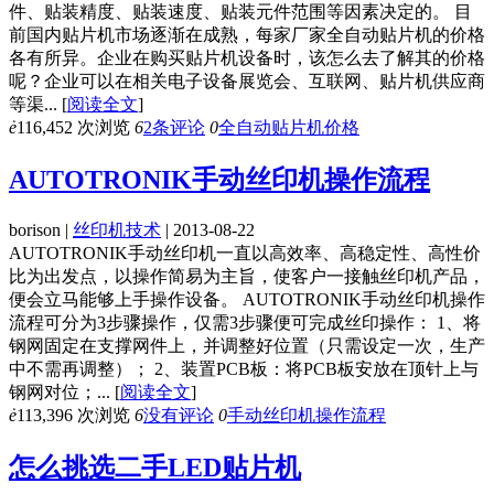
件、贴装精度、贴装速度、贴装元件范围等因素决定的。 目
前国内贴片机市场逐渐在成熟，每家厂家全自动贴片机的价格
各有所异。企业在购买贴片机设备时，该怎么去了解其的价格
呢？企业可以在相关电子设备展览会、互联网、贴片机供应商
等渠...
[
阅读全文
]
ė
116,452 次浏览
6
2条评论
0
全自动贴片机价格
AUTOTRONIK手动丝印机操作流程
borison |
丝印机技术
| 2013-08-22
AUTOTRONIK手动丝印机一直以高效率、高稳定性、高性价
比为出发点，以操作简易为主旨，使客户一接触丝印机产品，
便会立马能够上手操作设备。 AUTOTRONIK手动丝印机操作
流程可分为3步骤操作，仅需3步骤便可完成丝印操作： 1、将
钢网固定在支撑网件上，并调整好位置（只需设定一次，生产
中不需再调整）； 2、装置PCB板：将PCB板安放在顶针上与
钢网对位；...
[
阅读全文
]
ė
113,396 次浏览
6
没有评论
0
手动丝印机操作流程
怎么挑选二手LED贴片机