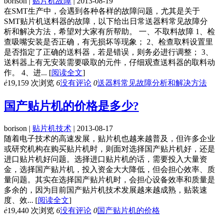
borison |
贴片机故障
| 2013-08-19
在SMT生产中，会遇到各种各样的故障问题，尤其是关于
SMT贴片机送料器的故障，以下给出日常送器料常见故障分
析和解决方法，希望对大家有所帮助。 一、不取料故障 1、检
查吸嘴安装是否正确，有无损坏等现象； 2、检查取料设置里
是否指定了正确的送料器，若是错误，则务必进行调整； 3、
送料器上有无安装需要吸取的元件，仔细观查送料器的取料动
作。 4、进...
[
阅读全文
]
ė
19,159 次浏览
6
没有评论
0
送器料常见故障分析和解决方法
国产贴片机的价格是多少?
borison |
贴片机技术
| 2013-08-17
随着电子技术的高速发展，贴片机也越来越普及，但许多企业
或研究机构在购买贴片机时，则面对选择国产贴片机好，还是
进口贴片机好问题。选择进口贴片机的话，需要投入大量资
金，选择国产贴片机，投入资金大大降低，但会担心效率、质
量问题。其实在选择国产贴片机时，会担心设备效率和质量是
多余的，因为目前国产贴片机技术发展越来越成熟，贴装速
度、效...
[
阅读全文
]
ė
19,440 次浏览
6
没有评论
0
国产贴片机的价格