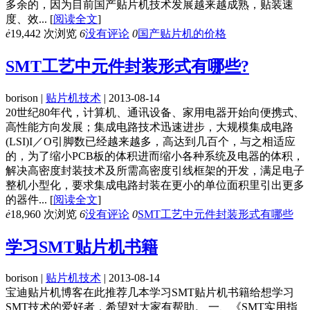
多余的，因为目前国产贴片机技术发展越来越成熟，贴装速
度、效...
[
阅读全文
]
ė
19,442 次浏览
6
没有评论
0
国产贴片机的价格
SMT工艺中元件封装形式有哪些?
borison |
贴片机技术
| 2013-08-14
20世纪80年代，计算机、通讯设备、家用电器开始向便携式、
高性能方向发展；集成电路技术迅速进步，大规模集成电路
(LSI)I／O引脚数已经越来越多，高达到几百个，与之相适应
的，为了缩小PCB板的体积进而缩小各种系统及电器的体积，
解决高密度封装技术及所需高密度引线框架的开发，满足电子
整机小型化，要求集成电路封装在更小的单位面积里引出更多
的器件...
[
阅读全文
]
ė
18,960 次浏览
6
没有评论
0
SMT工艺中元件封装形式有哪些
学习SMT贴片机书籍
borison |
贴片机技术
| 2013-08-14
宝迪贴片机博客在此推荐几本学习SMT贴片机书籍给想学习
SMT技术的爱好者，希望对大家有帮助。 一、《SMT实用指