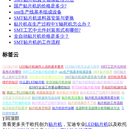
国产贴片机的价格是多少?
smt生产线基本组成设备
SMT贴片机送料器安装与更换
贴片机在生产过程中Y轴死机怎么办？
SMT工艺中元件封装形式有哪些?
全自动贴片机价格是多少？
SMT贴片机的工作流程
标签云
LED贴片机
LED贴片机操作人员的基本要求
LED贴片机无法进入软件
SMT工艺中元件封
装形式有哪些
SMT工艺对贴片机的要求
smt生产线基本组成设备
SMT贴片技术
SMT贴片
机上板时注意事项
SMT贴片机有哪些安全色
SMT贴片机送料器安装与更换
丝印机保养及
维护的知识
什么是LED贴片机
全自动贴片机价格
国产贴片机和进口贴片机有什么区别
国产贴片机的价格
在SMT企业工作要会哪些知识
学习SMT贴片机书籍
手动丝印机操作流
程
挑选二手LED贴片机
表面贴装技术
贴片机IO卡错误
贴片机在生产过程中Y轴死机
贴
片机提示供电器出错
贴片机旋转马达出错
贴片机无法复位
贴片机无法检测高度分析
贴
片机生产时抛料较多
贴片机生产过程中振动大
贴片机电脑开不了机
贴片机的工作流程
贴片机的开机要求
贴片机真空错误
贴片机软件诊断
送器料常见故障分析和解决方法
飞
行对中技术
Ɣ
回顶部
查看更多关于欧托创力
贴片机
，宝迪专业
LED贴片机
以及欧托