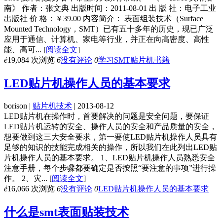
南》 作者：张文典 出版时间：2011-08-01 出 版 社：电子工业
出版社 价 格：￥39.00 内容简介： 表面组装技术（Surface
Mounted Technology，SMT）已有五十多年的历史，现已广泛
应用于通信、计算机、家电等行业，并正在向高密度、高性
能、高可...
[
阅读全文
]
ė
19,084 次浏览
6
没有评论
0
学习SMT贴片机书籍
LED贴片机操作人员的基本要求
borison |
贴片机技术
| 2013-08-12
LED贴片机在操作时，首要解决的问题是安全问题，要保证
LED贴片机运转的安全、操作人员的安全和产品质量的安全，
想要做到这三大安全要求，第一要使LED贴片机操作人员具有
足够的知识的技能完成相关的操作，所以我们在此列出LED贴
片机操作人员的基本要求。 1、LED贴片机操作人员熟悉安全
注意手册，每个步骤都要确定是否按照“要注意的事项”进行操
作。 2、灾...
[
阅读全文
]
ė
16,066 次浏览
6
没有评论
0
LED贴片机操作人员的基本要求
什么是smt表面贴装技术