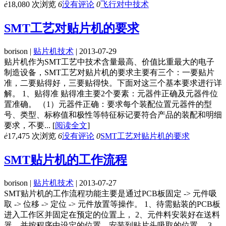
ė
18,080 次浏览
6
没有评论
0
飞行对中技术
SMT工艺对贴片机的要求
borison |
贴片机技术
| 2013-07-29
贴片机作为SMT工艺中技术含量最高、价值比重最大的电子
制造设备，SMT工艺对贴片机的要求主要有三个：一要贴片
准，二要贴得好，三要贴得快。下面对这三个基本要求进行详
解。 1、贴得准 贴得准主要2个要素：元器件正确及元器件位
置准确。 （1）元器件正确：要求每个装配位置元器件的型
号、类型、标称值和极性等特征标记要符合产品的装配和明细
要求，不要...
[
阅读全文
]
ė
17,475 次浏览
6
没有评论
0
SMT工艺对贴片机的要求
SMT贴片机的工作流程
borison |
贴片机技术
| 2013-07-27
SMT贴片机的工作流程功能主要是通过PCB板固定 -> 元件吸
取 -> 位移 -> 定位 -> 元件放置等操作。 1、待需贴装的PCB板
进入工作区并固定在预定的位置上， 2、元件料安装好在送料
器，并按程序中设定的位置，安装到贴片头吸取的位置。 3、