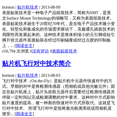
borison |
贴片机技术
| 2013-08-09
表面贴装技术是一种电子产品组装技术，简称为SMT，是英
文Surface Mount Technology的缩略写，又称为表面组装技术。
表面贴装技术诞生于20世纪70年代，是在电子产品技术微小变
化、轻型化和集成化的市场需求驱动下，克服通孔插装技术的
局限性而发展起来的。这种技术是将体积缩小的元引脚或短引
脚片状元器件直接贴装在经过印刷锡膏或经过点胶的印制板
上，...
[
阅读全文
]
ė
16,794 次浏览
6
没有评论
0
表面贴装技术
贴片机飞行对中技术简介
borison |
贴片机技术
| 2013-08-03
飞行对中技术（On-the-Fly）是贴片机中元器件快速对中的方
式。早期的对中是将检测传感器（照相机或其他光敏元件）固
定在贴片机座上，贴片头拾取元器件后需要经过检测传感器并
停留一定时间以完成检测调整的对中要求。这种对中方式影响
贴片速度的提高，被一种新的快速对中方式所取代。这就是飞
行对中技术。 所谓飞行对中是指将激光检测系统或照相机直
接安...
[
阅读全文
]