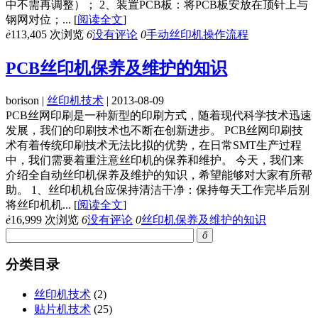
中不需再调整）； 2、装置PCB板：将PCB板安放在顶针上与
钢网对位；...
[
阅读全文
]
ė
113,405 次浏览
6
没有评论
0
手动丝印机操作流程
PCB丝印机保养及维护的知识
borison |
丝印机技术
| 2013-08-09
PCB丝网印刷是一种新型的印刷方式，随着现代科学技术迅速
发展，我们的印刷技术也不断在创新进步。 PCB丝网印刷技
术有着传统印刷技术无法比拟的优势，在日常SMT生产过程
中，我们需要着重注意丝印机的保养和维护。 今天，我们来
介绍全自动丝印机保养及维护的知识，希望能够对大家有所帮
助。 1、丝印机机台应保持清洁干净：保持每天工作完毕后别
将丝印机机...
[
阅读全文
]
ė
16,999 次浏览
6
没有评论
0
丝印机保养及维护的知识
ő
分类目录
丝印机技术
(2)
贴片机技术
(25)