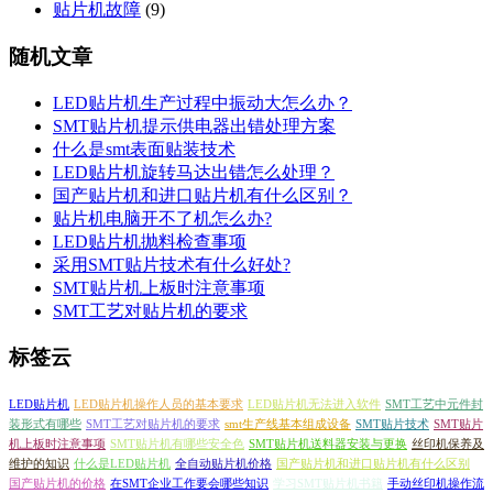
贴片机故障
(9)
随机文章
LED贴片机生产过程中振动大怎么办？
SMT贴片机提示供电器出错处理方案
什么是smt表面贴装技术
LED贴片机旋转马达出错怎么处理？
国产贴片机和进口贴片机有什么区别？
贴片机电脑开不了机怎么办?
LED贴片机抛料检查事项
采用SMT贴片技术有什么好处?
SMT贴片机上板时注意事项
SMT工艺对贴片机的要求
标签云
LED贴片机
LED贴片机操作人员的基本要求
LED贴片机无法进入软件
SMT工艺中元件封
装形式有哪些
SMT工艺对贴片机的要求
smt生产线基本组成设备
SMT贴片技术
SMT贴片
机上板时注意事项
SMT贴片机有哪些安全色
SMT贴片机送料器安装与更换
丝印机保养及
维护的知识
什么是LED贴片机
全自动贴片机价格
国产贴片机和进口贴片机有什么区别
国产贴片机的价格
在SMT企业工作要会哪些知识
学习SMT贴片机书籍
手动丝印机操作流